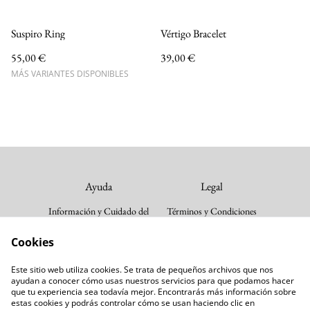
Suspiro Ring
Vértigo Bracelet
55,00 €
39,00 €
MÁS VARIANTES DISPONIBLES
Ayuda
Legal
Información y Cuidado del
Términos y Condiciones
Producto
Política de cookies
Cookies
Envios y devoluciones
Política de Privacidad
Guia de tallas
Este sitio web utiliza cookies. Se trata de pequeños archivos que nos
Follow us
Contacta con nosotros
ayudan a conocer cómo usas nuestros servicios para que podamos hacer
que tu experiencia sea todavía mejor. Encontrarás más información sobre
Instagram
estas cookies y podrás controlar cómo se usan haciendo clic en