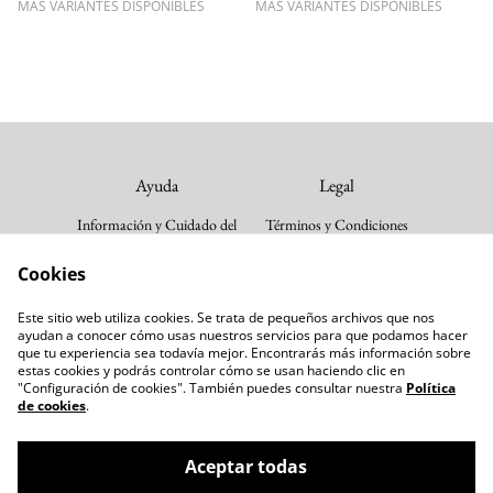
MÁS VARIANTES DISPONIBLES
MÁS VARIANTES DISPONIBLES
Ayuda
Legal
Información y Cuidado del
Términos y Condiciones
Producto
Política de cookies
Cookies
Envios y devoluciones
Política de Privacidad
Guia de tallas
Este sitio web utiliza cookies. Se trata de pequeños archivos que nos
Follow us
Contacta con nosotros
ayudan a conocer cómo usas nuestros servicios para que podamos hacer
que tu experiencia sea todavía mejor. Encontrarás más información sobre
Instagram
estas cookies y podrás controlar cómo se usan haciendo clic en
"Configuración de cookies". También puedes consultar nuestra
Política
Tiktok
de cookies
.
Aceptar todas