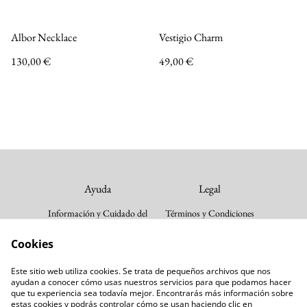
Albor Necklace
Vestigio Charm
130,00 €
49,00 €
Ayuda
Legal
Información y Cuidado del
Términos y Condiciones
Producto
Política de cookies
Cookies
Envios y devoluciones
Política de Privacidad
Guia de tallas
Este sitio web utiliza cookies. Se trata de pequeños archivos que nos
Follow us
Contacta con nosotros
ayudan a conocer cómo usas nuestros servicios para que podamos hacer
que tu experiencia sea todavía mejor. Encontrarás más información sobre
Instagram
estas cookies y podrás controlar cómo se usan haciendo clic en