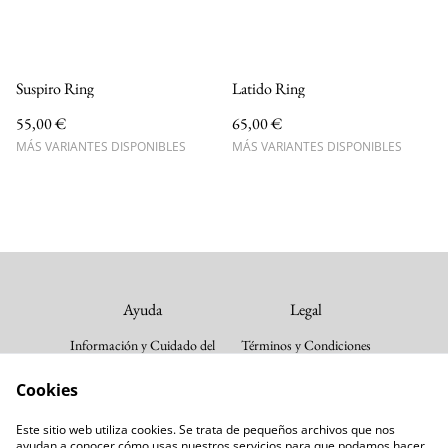
Suspiro Ring
Latido Ring
55,00 €
65,00 €
MÁS VARIANTES DISPONIBLES
MÁS VARIANTES DISPONIBLES
Ayuda
Legal
Información y Cuidado del
Términos y Condiciones
Producto
Política de cookies
Cookies
Envios y devoluciones
Política de Privacidad
Guia de tallas
Este sitio web utiliza cookies. Se trata de pequeños archivos que nos
Follow us
Contacta con nosotros
ayudan a conocer cómo usas nuestros servicios para que podamos hacer